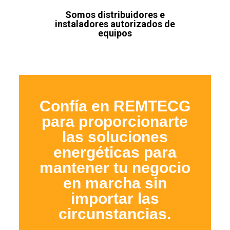
Somos distribuidores e
instaladores autorizados de
equipos
Confía en REMTECG
para proporcionarte
las soluciones
energéticas para
mantener tu negocio
en marcha sin
importar las
circunstancias.